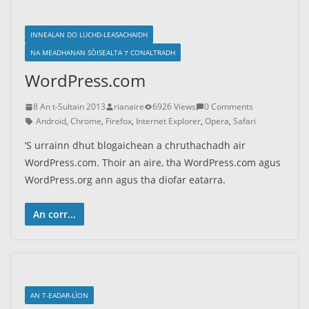
INNEALAN DO LUCHD-LEASACHAIDH
NA MEADHANAN SÒISEALTA ⁊ CONALTRADH
WordPress.com
8 An t-Sultain 2013
rianaire
6926 Views
0 Comments
Android
,
Chrome
,
Firefox
,
Internet Explorer
,
Opera
,
Safari
’S urrainn dhut blogaichean a chruthachadh air
WordPress.com. Thoir an aire, tha WordPress.com agus
WordPress.org ann agus tha diofar eatarra.
An corr...
AN T-EADAR-LÌON