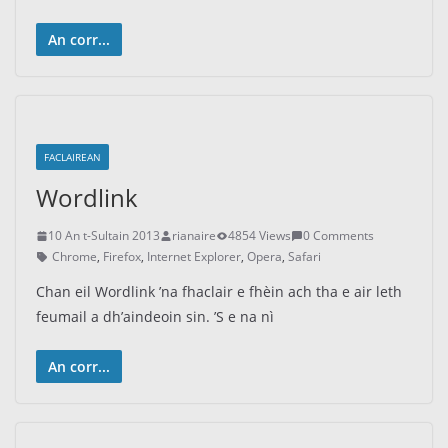
An corr...
FACLAIREAN
Wordlink
10 An t-Sultain 2013
rianaire
4854 Views
0 Comments
Chrome
,
Firefox
,
Internet Explorer
,
Opera
,
Safari
Chan eil Wordlink ’na fhaclair e fhèin ach tha e air leth
feumail a dh’aindeoin sin. ’S e na nì
An corr...