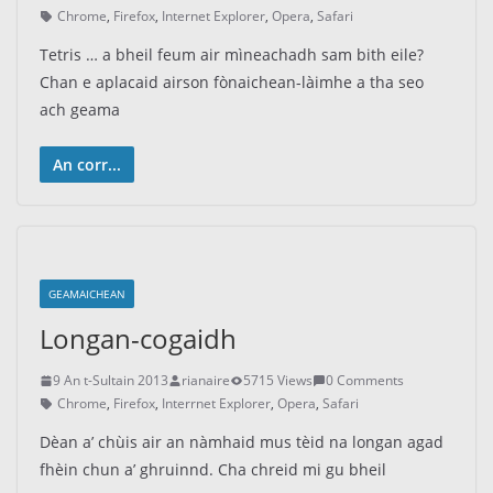
Chrome
,
Firefox
,
Internet Explorer
,
Opera
,
Safari
Tetris … a bheil feum air mìneachadh sam bith eile?
Chan e aplacaid airson fònaichean-làimhe a tha seo
ach geama
An corr...
GEAMAICHEAN
Longan-cogaidh
9 An t-Sultain 2013
rianaire
5715 Views
0 Comments
Chrome
,
Firefox
,
Interrnet Explorer
,
Opera
,
Safari
Dèan a’ chùis air an nàmhaid mus tèid na longan agad
fhèin chun a’ ghruinnd. Cha chreid mi gu bheil