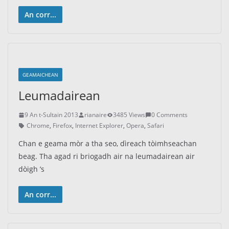
An corr...
GEAMAICHEAN
Leumadairean
9 An t-Sultain 2013
rianaire
3485 Views
0 Comments
Chrome
,
Firefox
,
Internet Explorer
,
Opera
,
Safari
Chan e geama mòr a tha seo, dìreach tòimhseachan
beag. Tha agad ri briogadh air na leumadairean air
dòigh ’s
An corr...