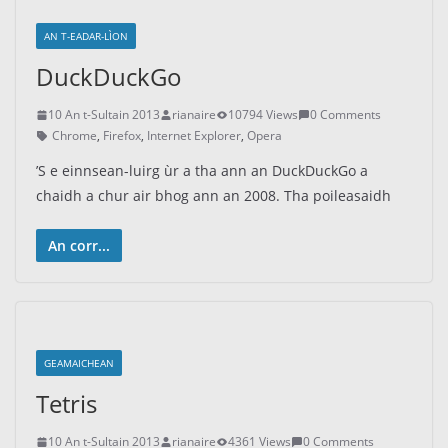
AN T-EADAR-LÌON
DuckDuckGo
10 An t-Sultain 2013
rianaire
10794 Views
0 Comments
Chrome
,
Firefox
,
Internet Explorer
,
Opera
’S e einnsean-luirg ùr a tha ann an DuckDuckGo a
chaidh a chur air bhog ann an 2008. Tha poileasaidh
An corr...
GEAMAICHEAN
Tetris
10 An t-Sultain 2013
rianaire
4361 Views
0 Comments