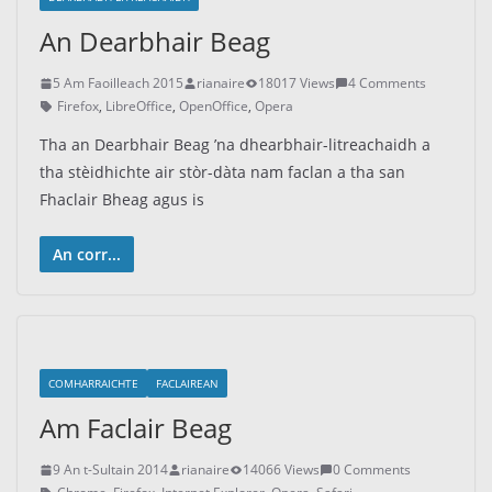
An Dearbhair Beag
5 Am Faoilleach 2015
rianaire
18017 Views
4 Comments
Firefox
,
LibreOffice
,
OpenOffice
,
Opera
Tha an Dearbhair Beag ’na dhearbhair-litreachaidh a
tha stèidhichte air stòr-dàta nam faclan a tha san
Fhaclair Bheag agus is
An corr...
COMHARRAICHTE
FACLAIREAN
Am Faclair Beag
9 An t-Sultain 2014
rianaire
14066 Views
0 Comments