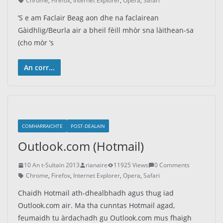
Chrome
,
Firefox
,
Internet Explorer
,
Opera
,
Safari
’S e am Faclair Beag aon dhe na faclairean
Gàidhlig/Beurla air a bheil fèill mhòr sna làithean-sa
(cho mòr ’s
An corr...
COMHARRAICHTE
POST-DEALAIN
Outlook.com (Hotmail)
10 An t-Sultain 2013
rianaire
11925 Views
0 Comments
Chrome
,
Firefox
,
Internet Explorer
,
Opera
,
Safari
Chaidh Hotmail ath-dhealbhadh agus thug iad
Outlook.com air. Ma tha cunntas Hotmail agad,
feumaidh tu àrdachadh gu Outlook.com mus fhaigh