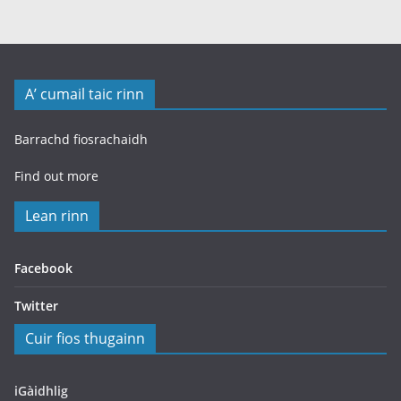
A’ cumail taic rinn
Barrachd fiosrachaidh
Find out more
Lean rinn
Facebook
Twitter
Cuir fios thugainn
iGàidhlig