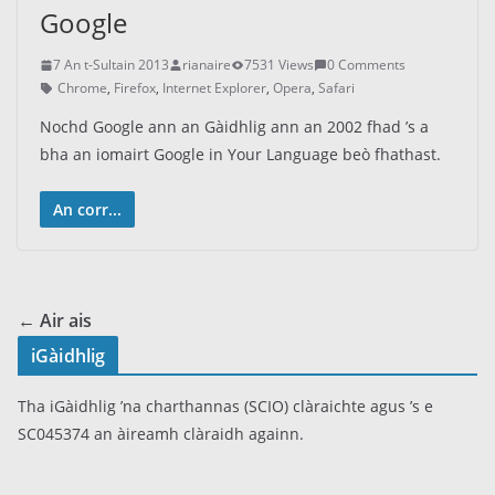
Google
7 An t-Sultain 2013
rianaire
7531 Views
0 Comments
Chrome
,
Firefox
,
Internet Explorer
,
Opera
,
Safari
Nochd Google ann an Gàidhlig ann an 2002 fhad ’s a
bha an iomairt Google in Your Language beò fhathast.
An corr...
← Air ais
iGàidhlig
Tha iGàidhlig ’na charthannas (SCIO) clàraichte agus ’s e
SC045374 an àireamh clàraidh againn.