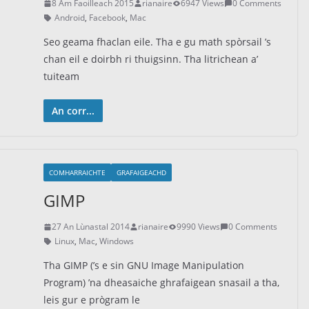
8 Am Faoilleach 2015
rianaire
6947 Views
0 Comments
Android
,
Facebook
,
Mac
Seo geama fhaclan eile. Tha e gu math spòrsail ’s
chan eil e doirbh ri thuigsinn. Tha litrichean a’
tuiteam
An corr...
COMHARRAICHTE
GRAFAIGEACHD
GIMP
27 An Lùnastal 2014
rianaire
9990 Views
0 Comments
Linux
,
Mac
,
Windows
Tha GIMP (’s e sin GNU Image Manipulation
Program) ’na dheasaiche ghrafaigean snasail a tha,
leis gur e prògram le