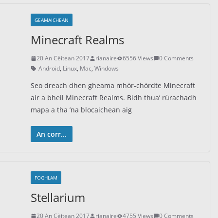
GEAMAICHEAN
Minecraft Realms
20 An Cèitean 2017
rianaire
6556 Views
0 Comments
Android
,
Linux
,
Mac
,
Windows
Seo dreach dhen gheama mhòr-chòrdte Minecraft
air a bheil Minecraft Realms. Bidh thua’ rùrachadh
mapa a tha ’na blocaichean aig
An corr...
FOGHLAM
Stellarium
20 An Cèitean 2017
rianaire
4755 Views
0 Comments