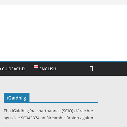
 CUIDEACHD
ENGLISH
iGàidhlig
Tha iGàidhlig ’na charthannas (SCIO) clàraichte
agus ’s e SC045374 an àireamh clàraidh againn.