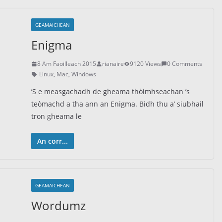
GEAMAICHEAN
Enigma
8 Am Faoilleach 2015
rianaire
9120 Views
0 Comments
Linux
,
Mac
,
Windows
’S e measgachadh de gheama thòimhseachan ’s
teòmachd a tha ann an Enigma. Bidh thu a’ siubhail
tron gheama le
An corr...
GEAMAICHEAN
Wordumz