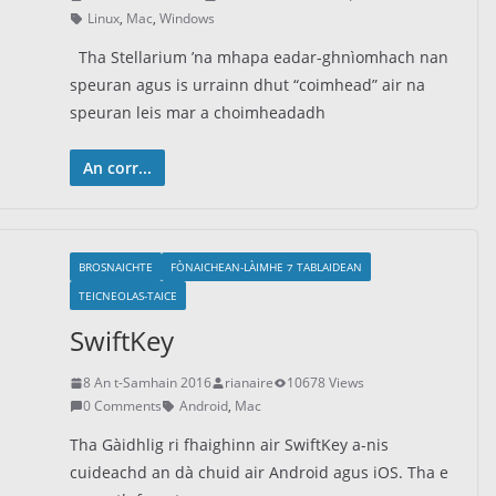
Linux
,
Mac
,
Windows
Tha Stellarium ’na mhapa eadar-ghnìomhach nan
speuran agus is urrainn dhut “coimhead” air na
speuran leis mar a choimheadadh
An corr...
BROSNAICHTE
FÒNAICHEAN-LÀIMHE ⁊ TABLAIDEAN
TEICNEOLAS-TAICE
SwiftKey
8 An t-Samhain 2016
rianaire
10678 Views
0 Comments
Android
,
Mac
Tha Gàidhlig ri fhaighinn air SwiftKey a-nis
cuideachd an dà chuid air Android agus iOS. Tha e