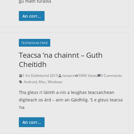
gu math furasta
An corr...
TEICNEOLAS-TAICE
Teacsa ’na chainnt – Guth
Cheitidh
1 An Dùbhlachd 2015
rianaire
5906 Views
0 Comments
Android
,
Mac
,
Windows
Tha gleus ri làimh a-nis a leughas teacsaichean
digiteach os àrd – ann an Gàidhlig. ’S e gleus teacsa
’na
An corr...