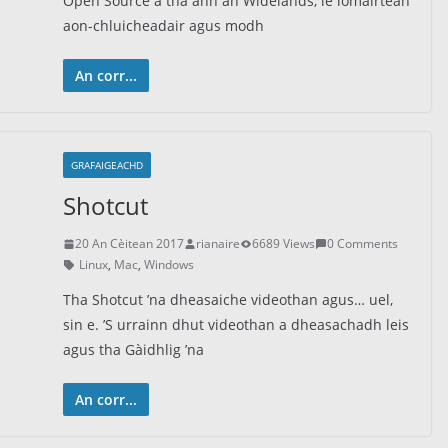
Open Source a tha ann an Widelands, le iomairtean
aon-chluicheadair agus modh
An corr...
GRAFAIGEACHD
Shotcut
20 An Cèitean 2017
rianaire
6689 Views
0 Comments
Linux
,
Mac
,
Windows
Tha Shotcut ’na dheasaiche videothan agus… uel,
sin e. ’S urrainn dhut videothan a dheasachadh leis
agus tha Gàidhlig ’na
An corr...