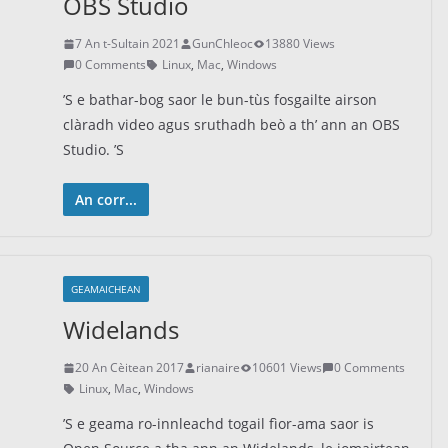
OBS Studio
7 An t-Sultain 2021
GunChleoc
13880 Views
0 Comments
Linux
,
Mac
,
Windows
’S e bathar-bog saor le bun-tùs fosgailte airson
clàradh video agus sruthadh beò a th’ ann an OBS
Studio. ’S
An corr...
GEAMAICHEAN
Widelands
20 An Cèitean 2017
rianaire
10601 Views
0 Comments
Linux
,
Mac
,
Windows
’S e geama ro-innleachd togail fìor-ama saor is