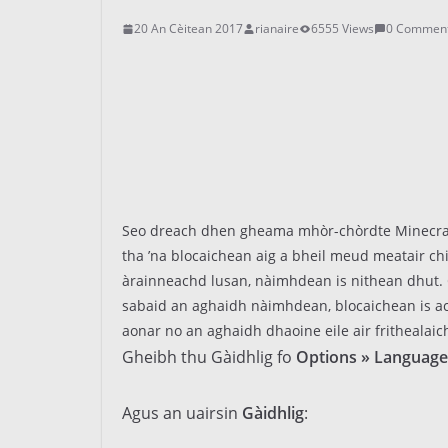
20 An Cèitean 2017
rianaire
6555 Views
0 Commen
Seo dreach dhen gheama mhòr-chòrdte Minecraf
tha ’na blocaichean aig a bheil meud meatair ch
àrainneachd lusan, nàimhdean is nithean dhut. 
sabaid an aghaidh nàimhdean, blocaichean is a
aonar no an aghaidh dhaoine eile air frithealaic
Gheibh thu Gàidhlig fo
Options » Language
Agus an uairsin
Gàidhlig
: