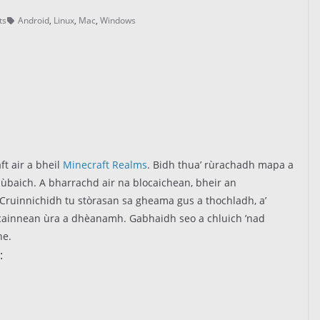
ts
Android
,
Linux
,
Mac
,
Windows
t air a bheil
Minecraft Realms
. Bidh thua’ rùrachadh mapa a
iùbaich. A bharrachd air na blocaichean, bheir an
Cruinnichidh tu stòrasan sa gheama gus a thochladh, a’
cainnean ùra a dhèanamh. Gabhaidh seo a chluich ’nad
he.
: