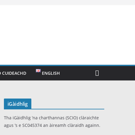
 CUIDEACHD
ENGLISH
iGàidhlig
Tha iGàidhlig ’na charthannas (SCIO) clàraichte
agus ’s e SC045374 an àireamh clàraidh againn.