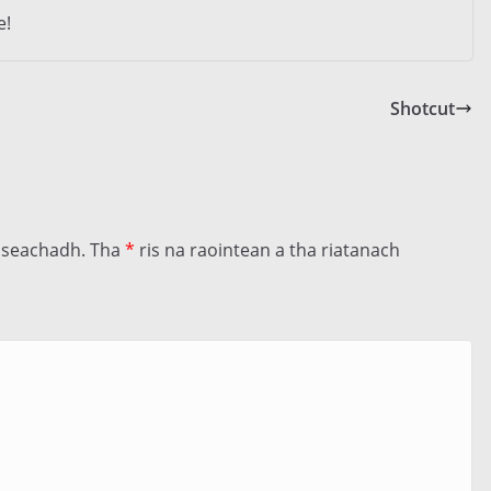
e!
Shotcut
llseachadh.
Tha
*
ris na raointean a tha riatanach