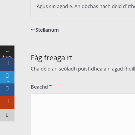
Agus sin agad e. An dòchas nach dèid d’ ith
Stellarium
…
Fàg freagairt
Share
s
Cha dèid an seòladh puist-dhealain agad fhoi
…
…
Beachd
*
…
…