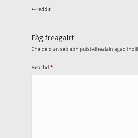
reddit
Fàg freagairt
Cha dèid an seòladh puist-dhealain agad fhoi
Beachd
*