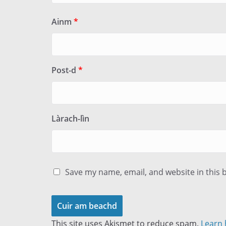
Ainm
*
Post-d
*
Làrach-lìn
Save my name, email, and website in this 
This site uses Akismet to reduce spam.
Learn 