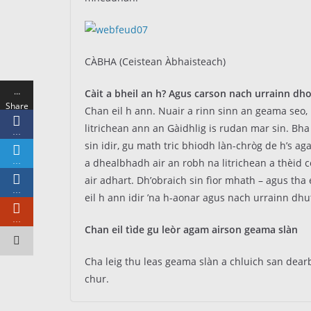
CÀBHA (Ceistean Àbhaisteach)
…
Càit a bheil an h? Agus carson nach urrainn dho
Share
Chan eil h ann. Nuair a rinn sinn an geama seo,
s
litrichean ann an Gàidhlig is rudan mar sin. Bha
…
sin idir, gu math tric bhiodh làn-chròg de h’s a
…
a dhealbhadh air an robh na litrichean a thèid cò
air adhart. Dh’obraich sin fìor mhath – agus tha
…
eil h ann idir ’na h-aonar agus nach urrainn dhut
…
Chan eil tìde gu leòr agam airson geama slàn
Cha leig thu leas geama slàn a chluich san dearb
chur.