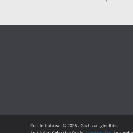
Còir-lethbhreac © 2026
. Gach còir glèidhte.
An t-ùrlar: ColorMag Pro le
ColorMag Pro
. Le cumh