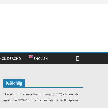
 CUIDEACHD
ENGLISH
iGàidhlig
Tha iGàidhlig ’na charthannas (SCIO) clàraichte
agus ’s e SC045374 an àireamh clàraidh againn.