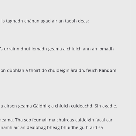
 is taghadh chànan agad air an taobh deas:
g (’s urrainn dhut iomadh geama a chluich ann an iomadh
son dùbhlan a thoirt do chuideigin àraidh, feuch
Random
a airson geama Gàidhlig a chluich cuideachd. Sin agad e.
heama. Tha seo feumail ma chuireas cuideigin facal car
èanamh air an dealbhag bheag bhuidhe gu h-àrd sa