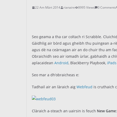
22 Am Màrt 2014
rianaire
8995 Views
0 Comments
Seo geama a tha car coltach ri Scrabble. Cluichidh
Gàidhlig air bòrd agus gheibh thu puingean a-rè
agus dè na ceàrnagan air an do chuir thu am fa
Obraichidh seo air iomadh ùrlar, gabhaidh a chl
aplacaidean
Android
, Blackberry Playbook,
iPads
Seo mar a dh’obraicheas e:
Tadhail air an làraich aig
Webfeud
is cruthaich 
Clàraich a-steach an uairsin is feuch
New Game
: