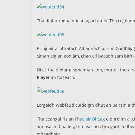
Tha diofar roghainnean agad a-nis. Tha roghadh
Briog air a’ bhratach Albannach airson Gàidhli
cànan aig an aon àm, chan eil bacadh sam bith).
Nise, tha diofar geamannan ann, mur eil thu air
Player
an toiseach:
Lorgaidh Webfeud cuideigin dhut an uairsin a th
Tha ceangal ris an
Fhaclair Bheag
o bhroinn a’ g
annasach. Cha leig thu leas ach briogadh a dh
mheadhan: