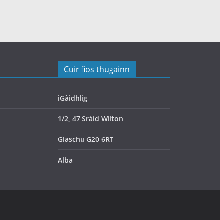
Cuir fios thugainn
iGàidhlig
1/2, 47 Sràid Wilton
Glaschu G20 6RT
Alba