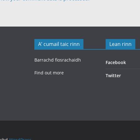
A’ cumail taic rinn
Lean rinn
Barrachd fiosrachaidh
Facebook
Find out more
Twitter
achd
WordPress
.