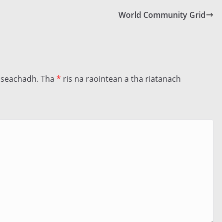
World Community Grid
llseachadh.
Tha
*
ris na raointean a tha riatanach