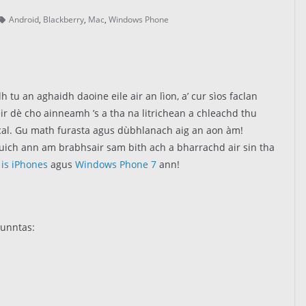
Android
,
Blackberry
,
Mac
,
Windows Phone
 tu an aghaidh daoine eile air an lìon, a’ cur sìos faclan
ir dè cho ainneamh ’s a tha na litrichean a chleachd thu
cal. Gu math furasta agus dùbhlanach aig an aon àm!
uich ann am brabhsair sam bith ach a bharrachd air sin tha
 is iPhones
agus
Windows Phone 7
ann!
cunntas: