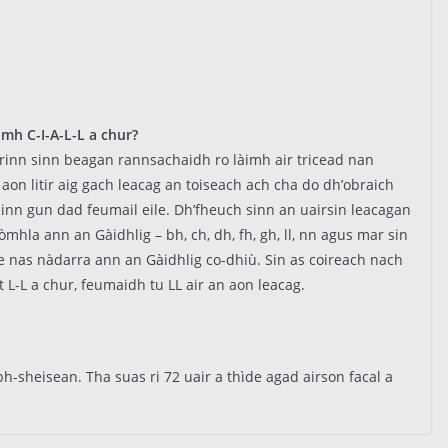
mh C-I-A-L-L a chur?
 rinn sinn beagan rannsachaidh ro làimh air tricead nan
 aon litir aig gach leacag an toiseach ach cha do dh’obraich
gainn gun dad feumail eile. Dh’fheuch sinn an uairsin leacagan
mhla ann an Gàidhlig – bh, ch, dh, fh, gh, ll, nn agus mar sin
 e nas nàdarra ann an Gàidhlig co-dhiù. Sin as coireach nach
 L-L a chur, feumaidh tu LL air an aon leacag.
h-sheisean. Tha suas ri 72 uair a thìde agad airson facal a