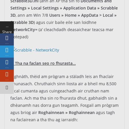
Scrabble3D.ini
(ann an XP tha sin fo
Documents and
Settings » Local Settings » Application Data » Scrabble
3D
, ann am Win 7/8
Users » Home » AppData > Local »
Scrabble 3D
) agus cuir baile eile san loidhne
…
NetworkCity=
(a’ cleachdadh deasaichear teacsa mar
Share
Notepad)
s
…
…
4. Tha na faclan seo ro fhurasta…
…
A ghnàth, thèid am prògram a stàladh leis an fhaclair
…
bhunasach. Chruthaich sinn liosta air a bheil mu 8,500
facal cumanta agus cuingeachadh air cruthan nam
faclan. Ach ma tha sin ro fhurasta dhut, gabhaidh sin a
dhèanamh nas dorra gun teagamh. Fosgail am prògram
agus briog air
Roghainnean » Roghainnean
agus tagh
na faclairean a tha thu ag iarraidh: