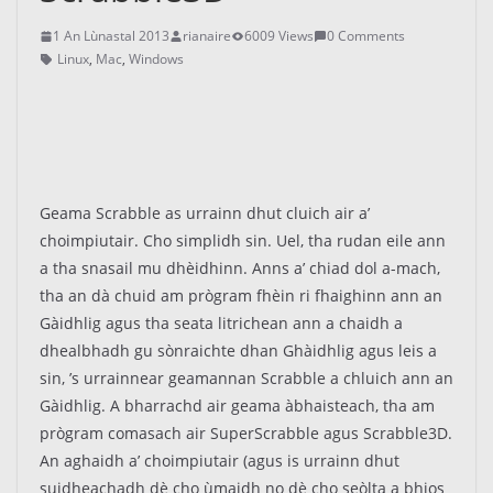
1 An Lùnastal 2013
rianaire
6009 Views
0 Comments
Linux
,
Mac
,
Windows
Geama Scrabble as urrainn dhut cluich air a’
choimpiutair. Cho simplidh sin. Uel, tha rudan eile ann
a tha snasail mu dhèidhinn. Anns a’ chiad dol a-mach,
tha an dà chuid am prògram fhèin ri fhaighinn ann an
Gàidhlig agus tha seata litrichean ann a chaidh a
dhealbhadh gu sònraichte dhan Ghàidhlig agus leis a
sin, ’s urrainnear geamannan Scrabble a chluich ann an
Gàidhlig. A bharrachd air geama àbhaisteach, tha am
prògram comasach air SuperScrabble agus Scrabble3D.
An aghaidh a’ choimpiutair (agus is urrainn dhut
suidheachadh dè cho ùmaidh no dè cho seòlta a bhios