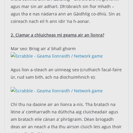
agus mar sin air adhart. Dh’obraich sin fìor mhath –
agus tha e nas nàdarra ann an Gàidhlig co-dhiù. Sin as
coireach nach eil h ann idir ’na h-aonar.
2. Ciamar a chluicheas mi geama air an lìonra?
Mar seo: Briog air a’ bhall ghorm
Agus lìon a-steach an uinneag seo (cruthaich facal-faire
ùr, rud sam bith, ach na dìochuimhnich e):
Chì thu na daoine air an lìonra a-nis. Tha bratach na
lèine a’ comharradh na dùthcha aig cluicheadair agus
am bratach eile cànan a’ phrògraim. Dèan briogadh
deas air an neach a tha thu airson cluich leis agus thoir