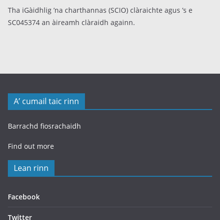
Tha iGàidhlig ’na charthannas (SCIO) clàraichte agus ’s e
SC045374 an àireamh clàraidh againn.
A’ cumail taic rinn
Barrachd fiosrachaidh
Find out more
Lean rinn
Facebook
Twitter