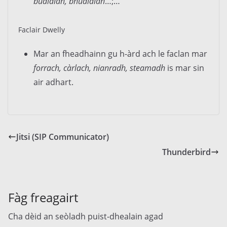
bualaidh, bhualaidh
…;…
Faclair Dwelly
Mar an fheadhainn gu h-àrd ach le faclan mar
forrach, càrlach, nianradh, steamadh
is mar sin
air adhart.
Jitsi (SIP Communicator)
Thunderbird
Fàg freagairt
Cha dèid an seòladh puist-dhealain agad