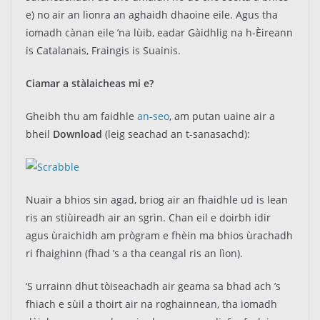
e) no air an lìonra an aghaidh dhaoine eile. Agus tha
iomadh cànan eile ’na lùib, eadar Gàidhlig na h-Èireann
is Catalanais, Fraingis is Suainis.
Ciamar a stàlaicheas mi e?
Gheibh thu am faidhle
an-seo
, am putan uaine air a
bheil
Download
(leig seachad an t-sanasachd):
Nuair a bhios sin agad, briog air an fhaidhle ud is lean
ris an stiùireadh air an sgrìn. Chan eil e doirbh idir
agus ùraichidh am prògram e fhèin ma bhios ùrachadh
ri fhaighinn (fhad ’s a tha ceangal ris an lìon).
‘S urrainn dhut tòiseachadh air geama sa bhad ach ’s
fhiach e sùil a thoirt air na roghainnean, tha iomadh