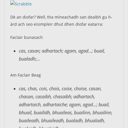
Dè an diofar? Well, tha mìneachadh san dealbh gu h-
àrd ach seo eisimpleir dhut dhen diofar eatarra:
Faclair bunasach
cas, casan; adhartach; agam, agad…; buail,
bualadh;…
Am Faclair Beag
cas, chas, cois, chois, coise, choise, casan,
chasan, casaibh, chasaibh; adhartach,
adhartaich, adhartaiche; agam, agad…; buail,
bhuail, buailidh, bhuaileas, buailinn, bhuailinn,
buaileadh, bhuaileadh, bualadh, bhualadh,