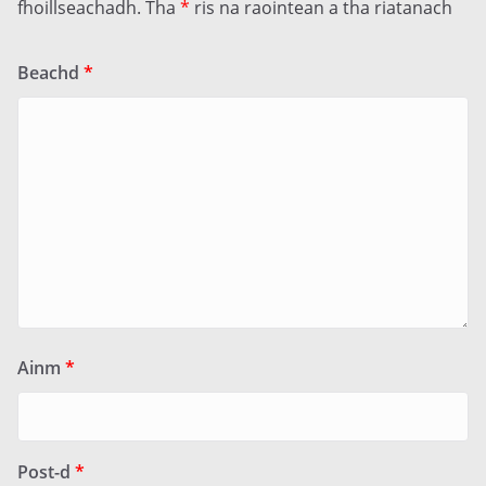
fhoillseachadh.
Tha
*
ris na raointean a tha riatanach
Beachd
*
Ainm
*
Post-d
*