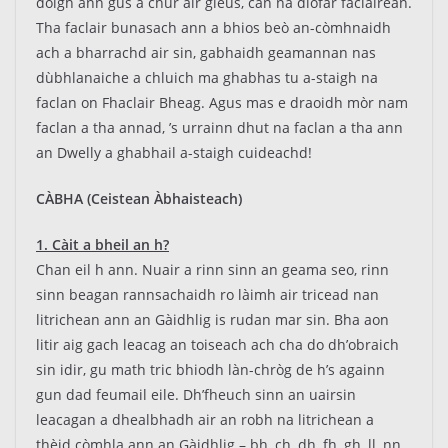
dòigh ann gus a chur air gleus, can na diofar faclairean.
Tha faclair bunasach ann a bhios beò an-còmhnaidh
ach a bharrachd air sin, gabhaidh geamannan nas
dùbhlanaiche a chluich ma ghabhas tu a-staigh na
faclan on Fhaclair Bheag. Agus mas e draoidh mòr nam
faclan a tha annad, ’s urrainn dhut na faclan a tha ann
an Dwelly a ghabhail a-staigh cuideachd!
CÀBHA (Ceistean Àbhaisteach)
1. Càit a bheil an h?
Chan eil h ann. Nuair a rinn sinn an geama seo, rinn
sinn beagan rannsachaidh ro làimh air tricead nan
litrichean ann an Gàidhlig is rudan mar sin. Bha aon
litir aig gach leacag an toiseach ach cha do dh’obraich
sin idir, gu math tric bhiodh làn-chròg de h’s againn
gun dad feumail eile. Dh’fheuch sinn an uairsin
leacagan a dhealbhadh air an robh na litrichean a
thèid còmhla ann an Gàidhlig – bh, ch, dh, fh, gh, ll, nn