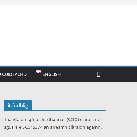
 CUIDEACHD
ENGLISH
iGàidhlig
Tha iGàidhlig ’na charthannas (SCIO) clàraichte
agus ’s e SC045374 an àireamh clàraidh againn.