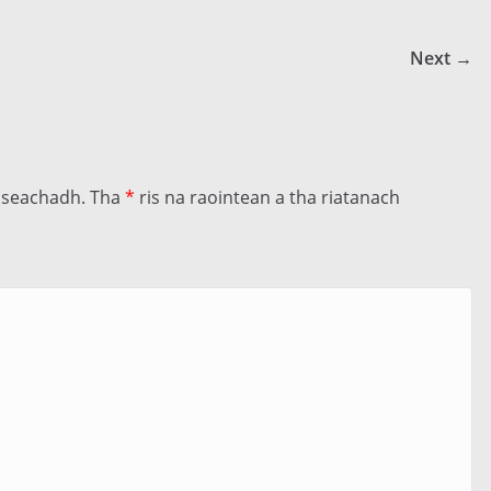
Next →
llseachadh.
Tha
*
ris na raointean a tha riatanach