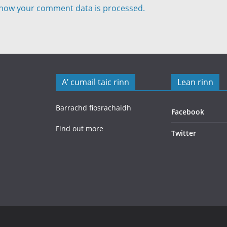
how your comment data is processed.
A’ cumail taic rinn
Lean rinn
Barrachd fiosrachaidh
Facebook
Find out more
Twitter