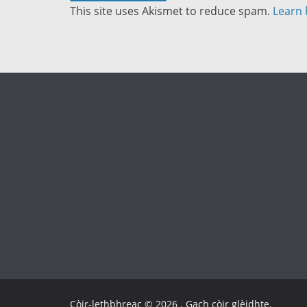
This site uses Akismet to reduce spam.
Learn 
Còir-lethbhreac © 2026
. Gach còir glèidhte.