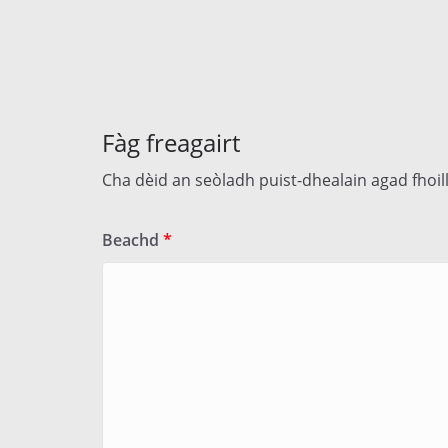
Fàg freagairt
Cha dèid an seòladh puist-dhealain agad fhoi
Beachd
*