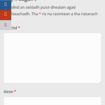
Cha dèid an seòladh puist-dhealain agad
…
fhoillseachadh.
Tha
*
ris na raointean a tha riatanach
…
Beachd
*
Ainm
*