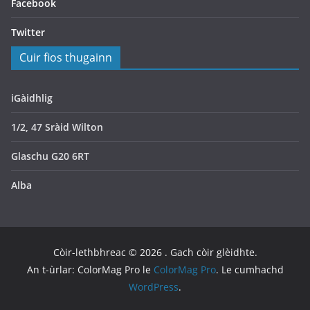
Facebook
Twitter
Cuir fios thugainn
iGàidhlig
1/2, 47 Sràid Wilton
Glaschu G20 6RT
Alba
Còir-lethbhreac © 2026
. Gach còir glèidhte.
An t-ùrlar: ColorMag Pro le
ColorMag Pro
. Le cumhachd
WordPress
.