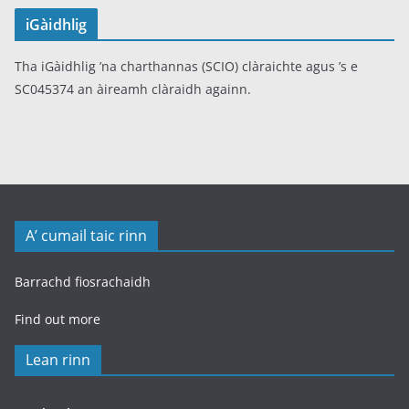
iGàidhlig
Tha iGàidhlig ’na charthannas (SCIO) clàraichte agus ’s e
SC045374 an àireamh clàraidh againn.
A’ cumail taic rinn
Barrachd fiosrachaidh
Find out more
Lean rinn