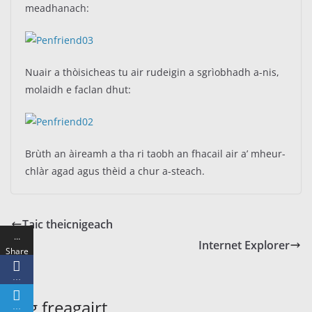
meadhanach:
Nuair a thòisicheas tu air rudeigin a sgrìobhadh a-nis,
molaidh e faclan dhut:
Brùth an àireamh a tha ri taobh an fhacail air a’ mheur-
chlàr agad agus thèid a chur a-steach.
Taic theicnigeach
…
Internet Explorer
Share
s
…
Fàg freagairt
…