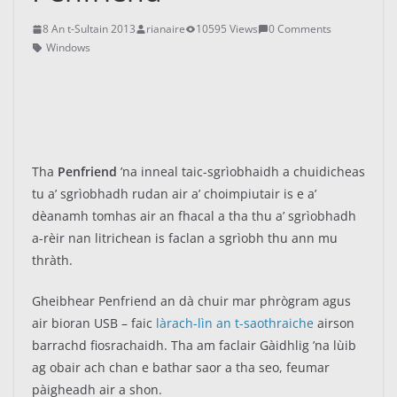
8 An t-Sultain 2013
rianaire
10595 Views
0 Comments
Windows
Tha
Penfriend
’na inneal taic-sgrìobhaidh a chuidicheas
tu a’ sgrìobhadh rudan air a’ choimpiutair is e a’
dèanamh tomhas air an fhacal a tha thu a’ sgrìobhadh
a-rèir nan litrichean is faclan a sgrìobh thu ann mu
thràth.
Gheibhear Penfriend an dà chuir mar phrògram agus
air bioran USB – faic
làrach-lìn an t-saothraiche
airson
barrachd fiosrachaidh. Tha am faclair Gàidhlig ’na lùib
ag obair ach chan e bathar saor a tha seo, feumar
pàigheadh air a shon.