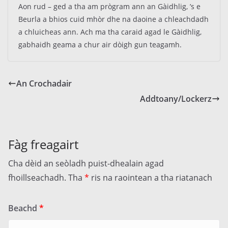
Aon rud – ged a tha am prògram ann an Gàidhlig, ’s e
Beurla a bhios cuid mhòr dhe na daoine a chleachdadh
a chluicheas ann. Ach ma tha caraid agad le Gàidhlig,
gabhaidh geama a chur air dòigh gun teagamh.
An Crochadair
Addtoany/Lockerz
Fàg freagairt
Cha dèid an seòladh puist-dhealain agad
fhoillseachadh.
Tha
*
ris na raointean a tha riatanach
Beachd
*