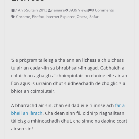
7 An t-Sultain 2013
rianaire
3939 Views
0 Comments
Chrome
,
Firefox
,
Internet Explorer
,
Opera
,
Safari
’S e prògram tàileisg a tha ann an
lichess
a chluicheas
tu air an eadar-lìn sa bhrabhsair-lìn agad. Gabhaidh a
chluich an aghaigh a’ choimpiutair no daoine eile air an
lìon agus is urrainn dhut suidheachadh dè cho glic ’s a
bhios an coimpiutair.
A bharrachd air sin, chan eil dad eile ri innse ach
far a
bheil an làrach
. Cha dèan sinn fiù oidhirp riaghailtean
tàileisg a mhìneachadh dhut, cha sinne na daoine ceart
airson sin!