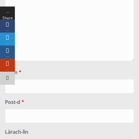
…
Share
s
…
…
…
…
Ainm
*
Post-d
*
Làrach-lìn