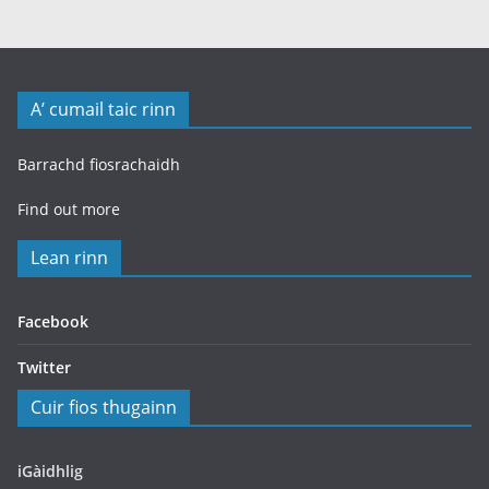
A’ cumail taic rinn
Barrachd fiosrachaidh
Find out more
Lean rinn
Facebook
Twitter
Cuir fios thugainn
iGàidhlig