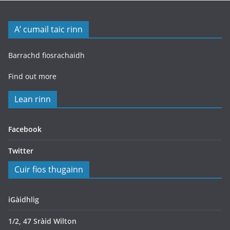
A’ cumail taic rinn
Barrachd fiosrachaidh
Find out more
Lean rinn
Facebook
Twitter
Cuir fios thugainn
iGàidhlig
1/2, 47 Sràid Wilton