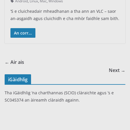
Android
,
Linux
,
Mac
,
Windows
’S e cluicheadair mheadhanan a tha ann an VLC – saor
an-asgaidh agus cluichidh e cha mhòr faidhle sam bith.
An corr...
← Air ais
Next →
iGàidhlig
Tha iGàidhlig ’na charthannas (SCIO) clàraichte agus ’s e
SC045374 an àireamh clàraidh againn.