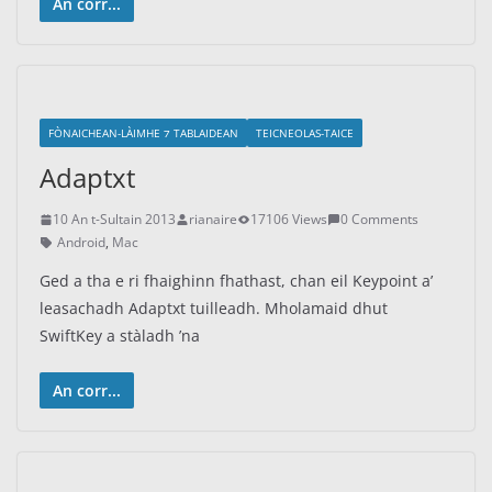
An corr...
FÒNAICHEAN-LÀIMHE ⁊ TABLAIDEAN
TEICNEOLAS-TAICE
Adaptxt
10 An t-Sultain 2013
rianaire
17106 Views
0 Comments
Android
,
Mac
Ged a tha e ri fhaighinn fhathast, chan eil Keypoint a’
leasachadh Adaptxt tuilleadh. Mholamaid dhut
SwiftKey a stàladh ’na
An corr...