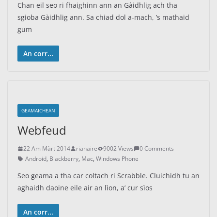
Chan eil seo ri fhaighinn ann an Gàidhlig ach tha
sgioba Gàidhlig ann. Sa chiad dol a-mach, ’s mathaid
gum
An corr...
GEAMAICHEAN
Webfeud
22 Am Màrt 2014
rianaire
9002 Views
0 Comments
Android
,
Blackberry
,
Mac
,
Windows Phone
Seo geama a tha car coltach ri Scrabble. Cluichidh tu an
aghaidh daoine eile air an lìon, a’ cur sìos
An corr...