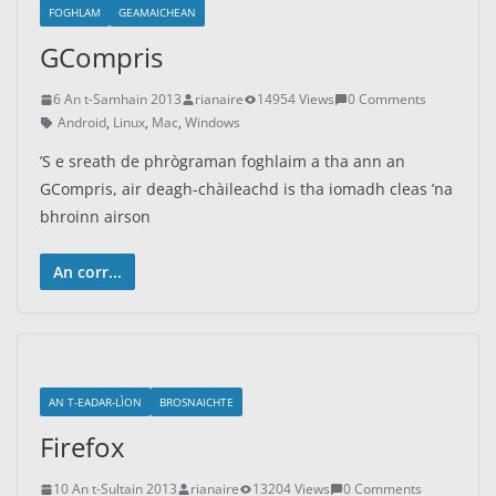
FOGHLAM
GEAMAICHEAN
GCompris
6 An t-Samhain 2013
rianaire
14954 Views
0 Comments
Android
,
Linux
,
Mac
,
Windows
’S e sreath de phrògraman foghlaim a tha ann an
GCompris, air deagh-chàileachd is tha iomadh cleas ’na
bhroinn airson
An corr...
AN T-EADAR-LÌON
BROSNAICHTE
Firefox
10 An t-Sultain 2013
rianaire
13204 Views
0 Comments