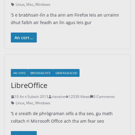
Linux
,
Mac
,
Windows
’S e brabhsair-lìn a tha ann am Firefox leis an urrainn
dhut falbh air feadh an lìn agus leis gur
An corr...
AN OIFIS
BROSNAICHTE
GRAFAIGEACHD
LibreOffice
10 An t-Sultain 2013
rianaire
12539 Views
0 Comments
Linux
,
Mac
,
Windows
’S e sreath de phrògraman oifis a tha seo, gu math
coltach ri Microsoft Office ach tha am fear seo