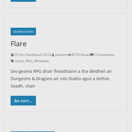
GEAMAICHEAN
Flare
10 Am Faoilleach 2014
rianaire
4570 Views
0 Comments
Linux
,
Mac
,
Windows
Seo geama RPG dhan fheadhainn a tha dèidheil air
Dungeons & Dragons air nòs Diablo agus a leithid.
Seadh, chan
An corr...