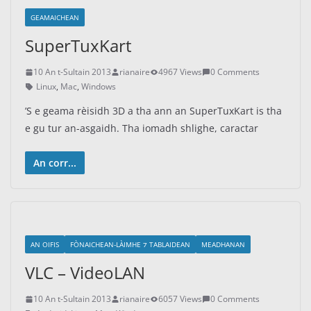
GEAMAICHEAN
SuperTuxKart
10 An t-Sultain 2013
rianaire
4967 Views
0 Comments
Linux
,
Mac
,
Windows
’S e geama rèisidh 3D a tha ann an SuperTuxKart is tha
e gu tur an-asgaidh. Tha iomadh shlighe, caractar
An corr...
AN OIFIS
FÒNAICHEAN-LÀIMHE ⁊ TABLAIDEAN
MEADHANAN
VLC – VideoLAN
10 An t-Sultain 2013
rianaire
6057 Views
0 Comments