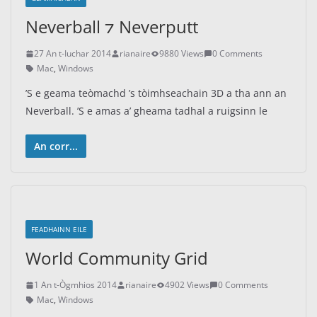
Neverball ⁊ Neverputt
27 An t-Iuchar 2014
rianaire
9880 Views
0 Comments
Mac
,
Windows
’S e geama teòmachd ’s tòimhseachain 3D a tha ann an
Neverball. ’S e amas a’ gheama tadhal a ruigsinn le
An corr...
FEADHAINN EILE
World Community Grid
1 An t-Ògmhios 2014
rianaire
4902 Views
0 Comments
Mac
,
Windows