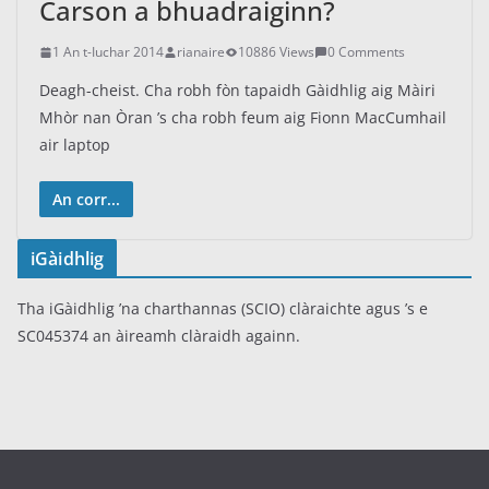
Carson a bhuadraiginn?
1 An t-Iuchar 2014
rianaire
10886 Views
0 Comments
Deagh-cheist. Cha robh fòn tapaidh Gàidhlig aig Màiri
Mhòr nan Òran ’s cha robh feum aig Fionn MacCumhail
air laptop
An corr...
iGàidhlig
Tha iGàidhlig ’na charthannas (SCIO) clàraichte agus ’s e
SC045374 an àireamh clàraidh againn.