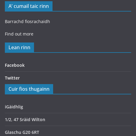
A’ cumail taic rinn
Barrachd fiosrachaidh
Find out more
Lean rinn
Facebook
Twitter
Cuir fios thugainn
iGàidhlig
1/2, 47 Sràid Wilton
Glaschu G20 6RT