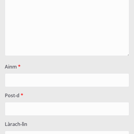
Ainm
*
Post-d
*
Làrach-lìn