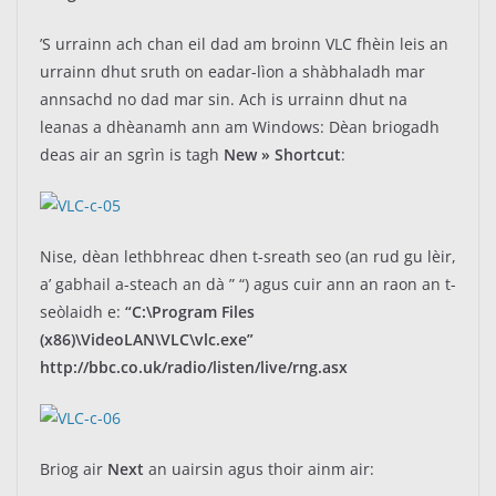
’S urrainn ach chan eil dad am broinn VLC fhèin leis an
urrainn dhut sruth on eadar-lìon a shàbhaladh mar
annsachd no dad mar sin. Ach is urrainn dhut na
leanas a dhèanamh ann am Windows: Dèan briogadh
deas air an sgrìn is tagh
New » Shortcut
:
Nise, dèan lethbhreac dhen t-sreath seo (an rud gu lèir,
a’ gabhail a-steach an dà ” “) agus cuir ann an raon an t-
seòlaidh e:
“C:\Program Files
(x86)\VideoLAN\VLC\vlc.exe”
http://bbc.co.uk/radio/listen/live/rng.asx
Briog air
Next
an uairsin agus thoir ainm air: