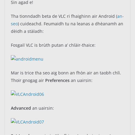
Sin agad e!
Tha tionndadh beta de VLC ri fhaighinn air Android (
an-
seo
) cuideachd. Feumaidh tu na leanas a dhèanamh an
dèidh a stàladh:
Fosgail VLC is brùth putan a’ chlàir-thaice:
Mar is trice tha seo aig bonn an fhòn air an taobh chlì.
Thoir gnogag air
Preferences
an uairsin:
Advanced
an uairsin: