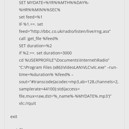
SET MYDATE=%YR%%MTH%%DAY%-
%HR%%MIN%%SEC%
set feed=%1
IF %1.==. set
feed=”http://bbc.co.uk/radio/listen/live/rng.asx”
call :get_file %feed%
SET duration=%2
if %2.==. set duration=3000
cd %USERPROFILE”\Documents\Internet\Radio”
“C:\Program Files (x86)\VideoLAN\VLC\vlc.exe” –run-
time=%duration% %feed% –
sout=”#transcode{acodec=mp3,ab=128,channels=2,
samplerate=44100}:std{access=
file,mux=raw,dst=’%_name%-%MYDATE%.mp3′}”
vlc://quit
exit