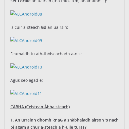
Set Locale
an uairsin (tha fhios a’m, abair ainm…):
Is cuir a-steach
Gd
an uairsin:
Feumaidh tu ath-thòiseachadh a-nis:
Agus seo agad e:
CÀBHA (Ceistean Àbhaisteach)
1. An urrainn dhomh RnaG a shàbhaladh airson ’s nach
bi agam a chur a-steach a h-uile turas?