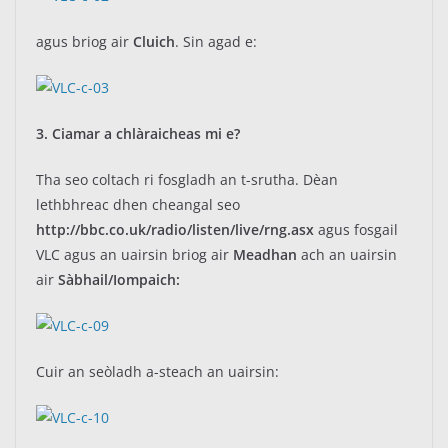
agus briog air
Cluich
. Sin agad e:
3. Ciamar a chlàraicheas mi e?
Tha seo coltach ri fosgladh an t-srutha. Dèan
lethbhreac dhen cheangal seo
http://bbc.co.uk/radio/listen/live/rng.asx
agus fosgail
VLC agus an uairsin briog air
Meadhan
ach an uairsin
air
Sàbhail/Iompaich:
Cuir an seòladh a-steach an uairsin: