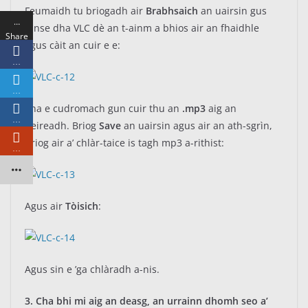
Feumaidh tu briogadh air
Brabhsaich
an uairsin gus
…
innse dha VLC dè an t-ainm a bhios air an fhaidhle
Share
agus càit an cuir e e:
s
…
…
Tha e cudromach gun cuir thu an
.mp3
aig an
…
deireadh. Briog
Save
an uairsin agus air an ath-sgrìn,
briog air a’ chlàr-taice is tagh mp3 a-rithist:
…
Agus air
Tòisich
:
Agus sin e ’ga chlàradh a-nis.
3. Cha bhi mi aig an deasg, an urrainn dhomh seo a’