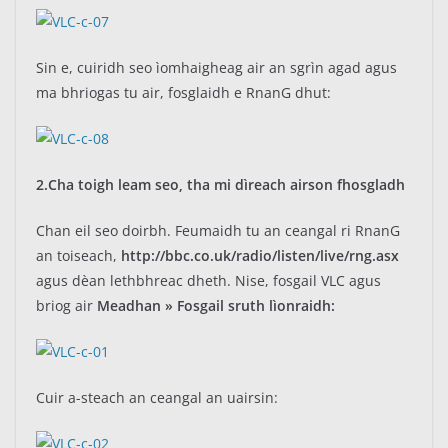
Sin e, cuiridh seo ìomhaigheag air an sgrìn agad agus
ma bhriogas tu air, fosglaidh e RnanG dhut:
2.Cha toigh leam seo, tha mi dìreach airson fhosgladh
Chan eil seo doirbh. Feumaidh tu an ceangal ri RnanG
an toiseach,
http://bbc.co.uk/radio/listen/live/rng.asx
agus dèan lethbhreac dheth. Nise, fosgail VLC agus
briog air
Meadhan » Fosgail sruth lìonraidh:
Cuir a-steach an ceangal an uairsin: