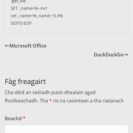
:get_file
SET _name=%~nx1
set _name=%_name:~0,3%
GOTO:EOF
Microsoft Office
DuckDuckGo
Fàg freagairt
Cha dèid an seòladh puist-dhealain agad
fhoillseachadh.
Tha
*
ris na raointean a tha riatanach
Beachd
*