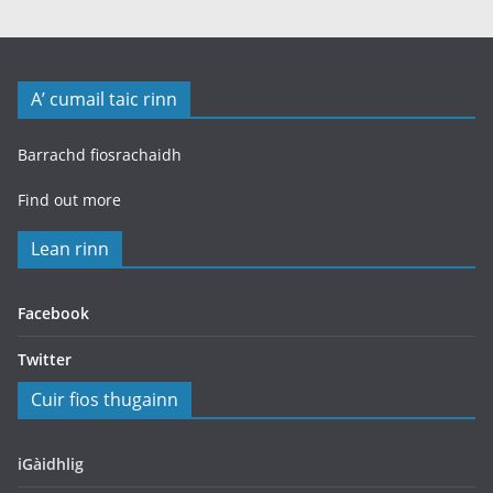
A’ cumail taic rinn
Barrachd fiosrachaidh
Find out more
Lean rinn
Facebook
Twitter
Cuir fios thugainn
iGàidhlig