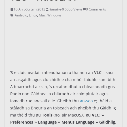
10 An t-Sultain 2013
rianaire
6055 Views
0 Comments
Android
,
Linux
,
Mac
,
Windows
’S e cluicheadair mheadhanan a tha ann an
VLC
– saor
an-asgaidh agus cluichidh e cha mhòr faidhle sam bith.
A bharrachd air sin, ’s urrainn dhut a chleachdadh gus
Radio nan Gàidheal a chlàradh air coimpiutair agus
iomadh rud snasail eile. Gheibh thu
an-seo
e; thèid a
stàladh sa Bheurla an toiseach ach gheibh thu Gàidhlig
ma thèid thu gu
Tools
(no, air MacOSX, gu
VLC
)
»
Preferences » Language » Menus Language » Gàidhlig
.