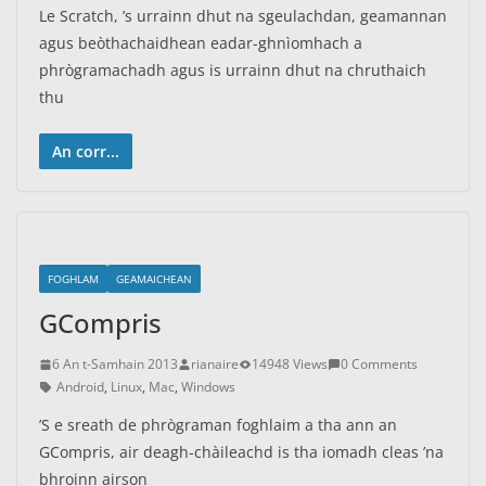
Le Scratch, ’s urrainn dhut na sgeulachdan, geamannan
agus beòthachaidhean eadar-ghnìomhach a
phrògramachadh agus is urrainn dhut na chruthaich
thu
An corr...
FOGHLAM
GEAMAICHEAN
GCompris
6 An t-Samhain 2013
rianaire
14948 Views
0 Comments
Android
,
Linux
,
Mac
,
Windows
’S e sreath de phrògraman foghlaim a tha ann an
GCompris, air deagh-chàileachd is tha iomadh cleas ’na
bhroinn airson