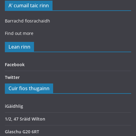
A’ cumail taic rinn
Barrachd fiosrachaidh
Find out more
Lean rinn
Facebook
Twitter
Cuir fios thugainn
iGàidhlig
1/2, 47 Sràid Wilton
Glaschu G20 6RT