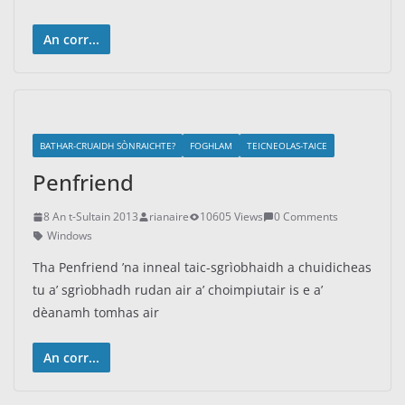
An corr...
BATHAR-CRUAIDH SÒNRAICHTE?
FOGHLAM
TEICNEOLAS-TAICE
Penfriend
8 An t-Sultain 2013
rianaire
10605 Views
0 Comments
Windows
Tha Penfriend ’na inneal taic-sgrìobhaidh a chuidicheas
tu a’ sgrìobhadh rudan air a’ choimpiutair is e a’
dèanamh tomhas air
An corr...