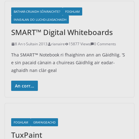
BATHAR-CRUAIDH SÒNRAICHTE?
FOGHLAM
INNEALAN DO LUCHD-LEASACHAIDH
SMART™ Digital Whiteboards
8 An t-Sultain 2013
rianaire
15877 Views
0 Comments
Tha SMART™ Notebook ri fhaighinn ann an Gàidhlig. ’S
e sin pacaid cànain a chuireas Gàidhlig air eadar-
aghaidh nan clàr-geal
An corr...
FOGHLAM
GRAFAIGEACHD
TuxPaint