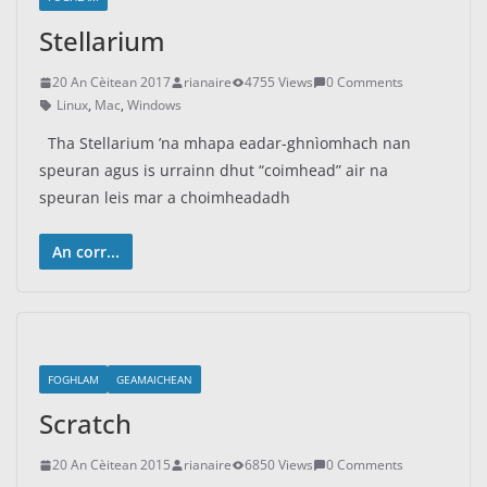
Stellarium
20 An Cèitean 2017
rianaire
4755 Views
0 Comments
Linux
,
Mac
,
Windows
Tha Stellarium ’na mhapa eadar-ghnìomhach nan
speuran agus is urrainn dhut “coimhead” air na
speuran leis mar a choimheadadh
An corr...
FOGHLAM
GEAMAICHEAN
Scratch
20 An Cèitean 2015
rianaire
6850 Views
0 Comments