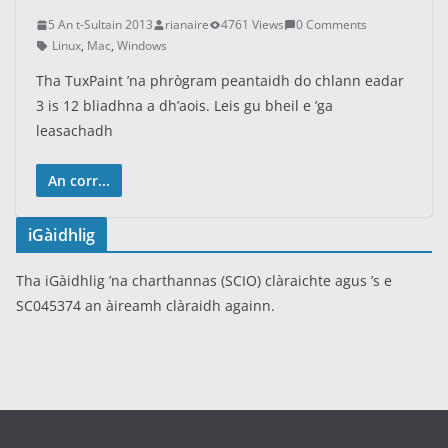
5 An t-Sultain 2013
rianaire
4761 Views
0 Comments
Linux
,
Mac
,
Windows
Tha TuxPaint ’na phrògram peantaidh do chlann eadar
3 is 12 bliadhna a dh’aois. Leis gu bheil e ’ga
leasachadh
An corr...
iGàidhlig
Tha iGàidhlig ’na charthannas (SCIO) clàraichte agus ’s e
SC045374 an àireamh clàraidh againn.