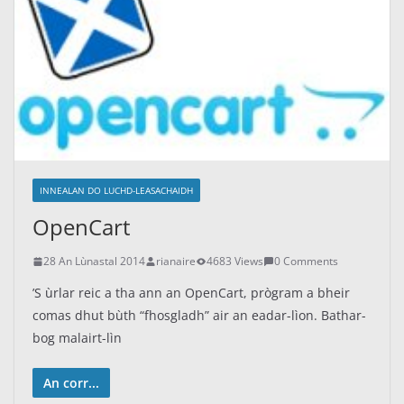
INNEALAN DO LUCHD-LEASACHAIDH
OpenCart
28 An Lùnastal 2014
rianaire
4683 Views
0 Comments
’S ùrlar reic a tha ann an OpenCart, prògram a bheir
comas dhut bùth “fhosgladh” air an eadar-lìon. Bathar-
bog malairt-lìn
An corr...