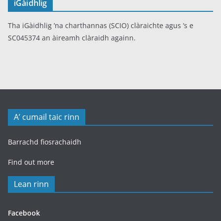
iGàidhlig
Tha iGàidhlig ’na charthannas (SCIO) clàraichte agus ’s e
SC045374 an àireamh clàraidh againn.
A’ cumail taic rinn
Barrachd fiosrachaidh
Find out more
Lean rinn
Facebook