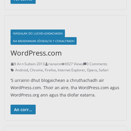
INNEALAN DO LUCHD-LEASACHAIDH
NA MEADHANAN SÒISEALTA ⁊ CONALTRADH
WordPress.com
8 An t-Sultain 2013
rianaire
6927 Views
0 Comments
Android
,
Chrome
,
Firefox
,
Internet Explorer
,
Opera
,
Safari
’S urrainn dhut blogaichean a chruthachadh air
WordPress.com. Thoir an aire, tha WordPress.com agus
WordPress.org ann agus tha diofar eatarra.
An corr...