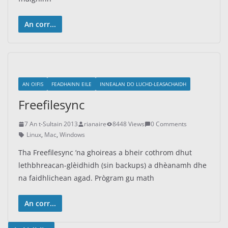
An corr...
AN OIFIS
FEADHAINN EILE
INNEALAN DO LUCHD-LEASACHAIDH
Freefilesync
7 An t-Sultain 2013
rianaire
8448 Views
0 Comments
Linux
,
Mac
,
Windows
Tha Freefilesync ’na ghoireas a bheir cothrom dhut
lethbhreacan-glèidhidh (sin backups) a dhèanamh dhe
na faidhlichean agad. Prògram gu math
An corr...