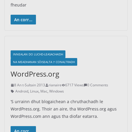
fheudar
An corr...
INNEALAN DO LUCHD-LEASACHAIDH
NA MEADHANAN SÒISEALTA ⁊ CONALTRADH
WordPress.org
8 An t-Sultain 2013
rianaire
6717 Views
0 Comments
Android
,
Linux
,
Mac
,
Windows
’S urrainn dhut blogaichean a chruthachadh le
WordPress.org. Thoir an aire, tha WordPress.org agus
WordPress.com ann agus tha diofar eatarra.
An corr...