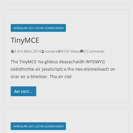
INNEALAN DO LUCHD-LEASACHAIDH
TinyMCE
4 Am Màrt 2014
rianaire
4103 Views
0 Comments
Tha TinyMCE ’na ghleus deasachaidh WYSIWYG
(stèidhichte air JavaScript) a tha neo-eisimeileach on
ùrar air a bheilear. Tha an còd
An corr...
INNEALAN DO LUCHD-LEASACHAIDH