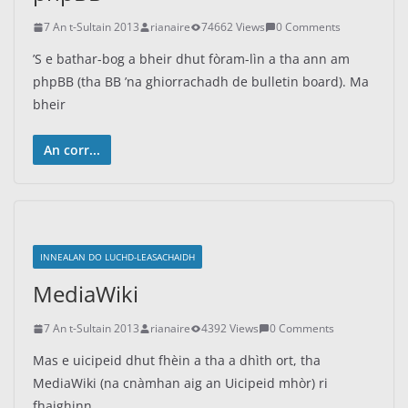
7 An t-Sultain 2013
rianaire
74662 Views
0 Comments
’S e bathar-bog a bheir dhut fòram-lìn a tha ann am
phpBB (tha BB ’na ghiorrachadh de bulletin board). Ma
bheir
An corr...
INNEALAN DO LUCHD-LEASACHAIDH
MediaWiki
7 An t-Sultain 2013
rianaire
4392 Views
0 Comments
Mas e uicipeid dhut fhèin a tha a dhìth ort, tha
MediaWiki (na cnàmhan aig an Uicipeid mhòr) ri
fhaighinn