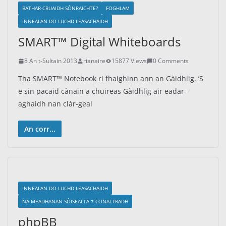
BATHAR-CRUAIDH SÒNRAICHTE?
FOGHLAM
INNEALAN DO LUCHD-LEASACHAIDH
SMART™ Digital Whiteboards
8 An t-Sultain 2013
rianaire
15877 Views
0 Comments
Tha SMART™ Notebook ri fhaighinn ann an Gàidhlig. ’S
e sin pacaid cànain a chuireas Gàidhlig air eadar-
aghaidh nan clàr-geal
An corr...
INNEALAN DO LUCHD-LEASACHAIDH
NA MEADHANAN SÒISEALTA ⁊ CONALTRADH
phpBB