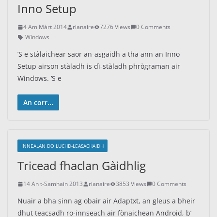
Inno Setup
4 Am Màrt 2014
rianaire
7276 Views
0 Comments
Windows
’S e stàlaichear saor an-asgaidh a tha ann an Inno
Setup airson stàladh is dì-stàladh phrògraman air
Windows. ’S e
An corr...
INNEALAN DO LUCHD-LEASACHAIDH
Tricead fhaclan Gàidhlig
14 An t-Samhain 2013
rianaire
3853 Views
0 Comments
Nuair a bha sinn ag obair air Adaptxt, an gleus a bheir
dhut teacsadh ro-innseach air fònaichean Android, b’