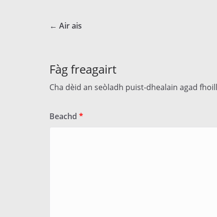
← Air ais
Fàg freagairt
Cha dèid an seòladh puist-dhealain agad fhoi
Beachd
*