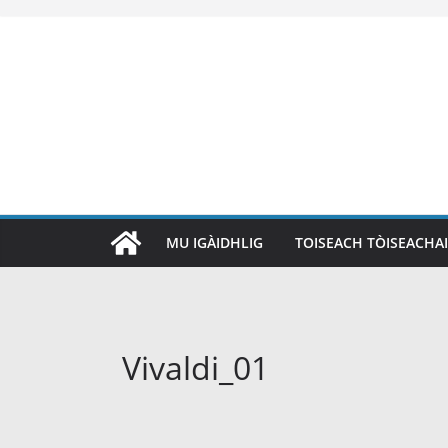
Skip
to
content
MU IGÀIDHLIG
TOISEACH TÒISEACHA
Vivaldi_01