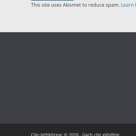
This site uses Akismet to reduce spam.
Learn 
Còir-lethbhreac © 2026
. Gach còir glèidhte.