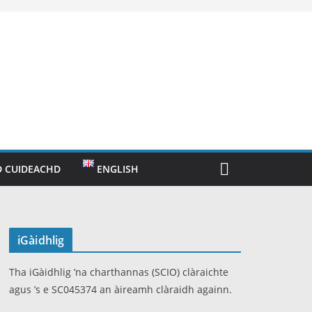
 CUIDEACHD
ENGLISH
iGàidhlig
Tha iGàidhlig ’na charthannas (SCIO) clàraichte
agus ’s e SC045374 an àireamh clàraidh againn.