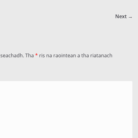
Next →
llseachadh.
Tha
*
ris na raointean a tha riatanach