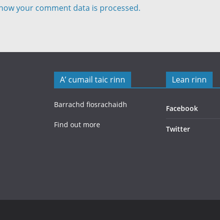
how your comment data is processed.
A’ cumail taic rinn
Lean rinn
Barrachd fiosrachaidh
Facebook
Find out more
Twitter