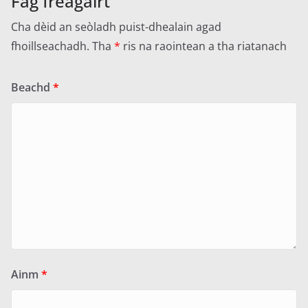
Fàg freagairt
Cha dèid an seòladh puist-dhealain agad
fhoillseachadh.
Tha
*
ris na raointean a tha riatanach
Beachd
*
Ainm
*