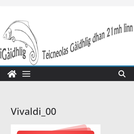
Skip
to
content
Vivaldi_00