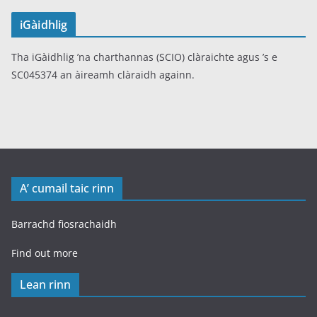
iGàidhlig
Tha iGàidhlig ’na charthannas (SCIO) clàraichte agus ’s e
SC045374 an àireamh clàraidh againn.
A’ cumail taic rinn
Barrachd fiosrachaidh
Find out more
Lean rinn