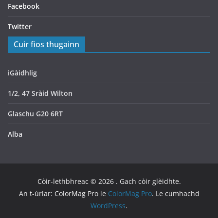
Facebook
Twitter
Cuir fios thugainn
iGàidhlig
1/2, 47 Sràid Wilton
Glaschu G20 6RT
Alba
Còir-lethbhreac © 2026
. Gach còir glèidhte.
An t-ùrlar: ColorMag Pro le
ColorMag Pro
. Le cumhachd
WordPress
.