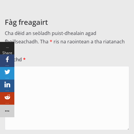
Fàg freagairt
Cha dèid an seòladh puist-dhealain agad
fhoillseachadh.
Tha
*
ris na raointean a tha riatanach
…
Share
Beachd
*
s
…
…
…
…