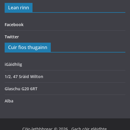
Lean rinn
Facebook
Twitter
Cuir fios thugainn
iGàidhlig
1/2, 47 Sràid Wilton
Glaschu G20 6RT
Alba
Còir-lethbhreac © 2026
. Gach còir glèidhte.