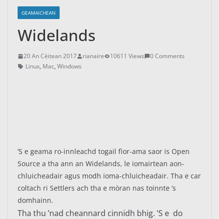
GEAMAICHEAN
Widelands
20 An Cèitean 2017
rianaire
10611 Views
0 Comments
Linux
,
Mac
,
Windows
’S e geama ro-innleachd togail fìor-ama saor is Open
Source a tha ann an Widelands, le iomairtean aon-
chluicheadair agus modh ioma-chluicheadair. Tha e car
coltach ri Settlers ach tha e mòran nas toinnte ’s
domhainn.
Tha thu ’nad cheannard cinnidh bhig. ’S e do