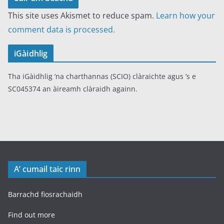
This site uses Akismet to reduce spam.
Learn how your
comment data is processed.
iGàidhlig
Tha iGàidhlig ’na charthannas (SCIO) clàraichte agus ’s e
SC045374 an àireamh clàraidh againn.
A’ cumail taic rinn
Barrachd fiosrachaidh
Find out more