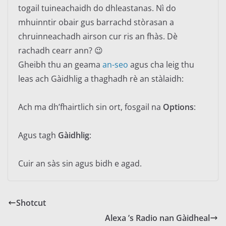
togail tuineachaidh do dhleastanas. Nì do
mhuinntir obair gus barrachd stòrasan a
chruinneachadh airson cur ris an fhàs. Dè
rachadh cearr ann? 😉
Gheibh thu an geama
an-seo
agus cha leig thu
leas ach Gàidhlig a thaghadh rè an stàlaidh:
Ach ma dh’fhairtlich sin ort, fosgail na
Options
:
Agus tagh
Gàidhlig
:
Cuir an sàs sin agus bidh e agad.
Shotcut
Alexa ’s Radio nan Gàidheal