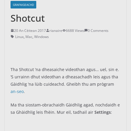
GRAFAIGEACHD
Shotcut
20 An Cèitean 2017
rianaire
6688 Views
0 Comments
Linux
,
Mac
,
Windows
Tha Shotcut ’na dheasaiche videothan agus… uel, sin e.
’S urrainn dhut videothan a dheasachadh leis agus tha
Gàidhlig ’na lùib cuideachd. Gheibh thu am prògram
an-seo
.
Ma tha siostam-obrachaidh Gàidhlig agad, nochdaidh e
sa Ghàidhlig leis fhèin. Mur eil, tadhail air
Settings
: