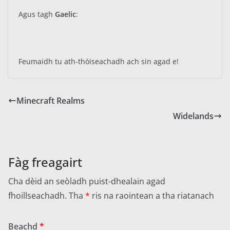
Agus tagh
Gaelic
:
Feumaidh tu ath-thòiseachadh ach sin agad e!
Minecraft Realms
Widelands
Fàg freagairt
Cha dèid an seòladh puist-dhealain agad
fhoillseachadh.
Tha
*
ris na raointean a tha riatanach
Beachd
*