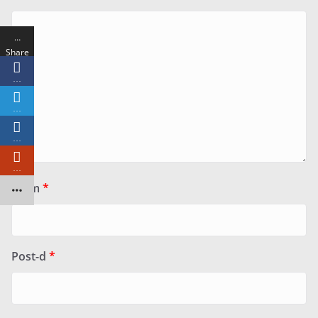
…
Share
s
…
…
…
…
Ainm
*
Post-d
*