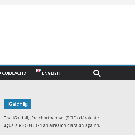
 CUIDEACHD
ENGLISH
iGàidhlig
Tha iGàidhlig ’na charthannas (SCIO) clàraichte
agus ’s e SC045374 an àireamh clàraidh againn.