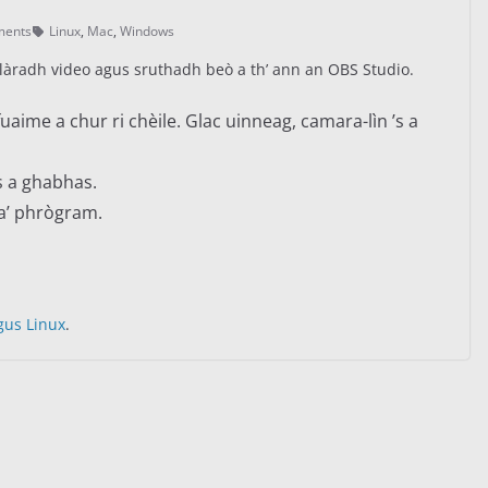
ments
Linux
,
Mac
,
Windows
 clàradh video agus sruthadh beò a th’ ann an OBS Studio.
uaime a chur ri chèile. Glac uinneag, camara-lìn ’s a
s a ghabhas.
 a’ phrògram.
gus Linux
.