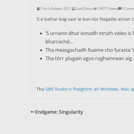
7 An t-Sultain 2021
GunChleoc
13871 Views
0 Com
’S e bathar-bog saor le bun-tùs fosgailte airson
’S urrainn dhut iomadh struth video is f
bharrachd…
Tha measgachadh fuaime cho furasta ’
Tha tòrr plugain agus roghainnean aig
Tha
OBS Studio ri fhaighinn air Windows, Mac a
Endgame: Singularity