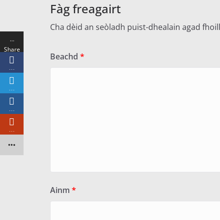
Fàg freagairt
Cha dèid an seòladh puist-dhealain agad fhoi
…
Share
Beachd
*
s
…
…
…
…
Ainm
*