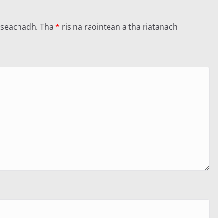
llseachadh.
Tha
*
ris na raointean a tha riatanach