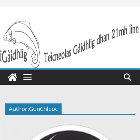
Skip
to
content
Author:
GunChleoc