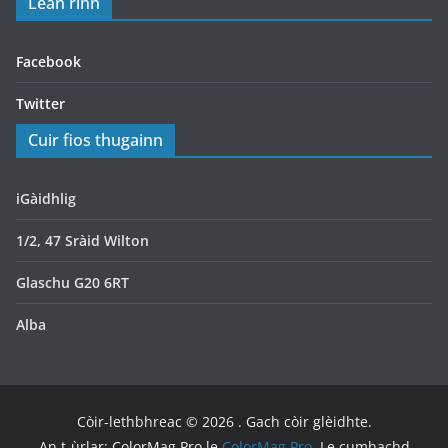
Lean rinn
Facebook
Twitter
Cuir fios thugainn
iGàidhlig
1/2, 47 Sràid Wilton
Glaschu G20 6RT
Alba
Còir-lethbhreac © 2026
. Gach còir glèidhte.
An t-ùrlar: ColorMag Pro le
ColorMag Pro
. Le cumhachd