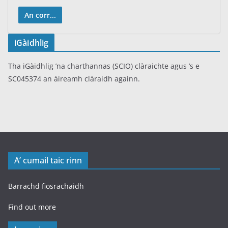
An corr...
iGàidhlig
Tha iGàidhlig ’na charthannas (SCIO) clàraichte agus ’s e
SC045374 an àireamh clàraidh againn.
A’ cumail taic rinn
Barrachd fiosrachaidh
Find out more