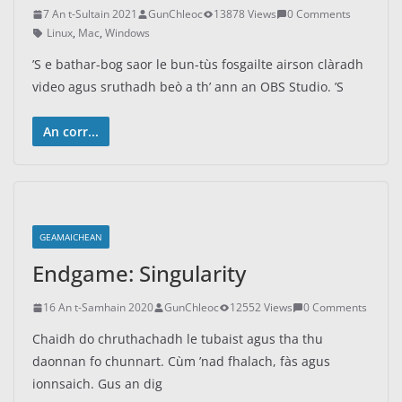
7 An t-Sultain 2021
GunChleoc
13878 Views
0 Comments
Linux
,
Mac
,
Windows
’S e bathar-bog saor le bun-tùs fosgailte airson clàradh
video agus sruthadh beò a th’ ann an OBS Studio. ’S
An corr...
GEAMAICHEAN
Endgame: Singularity
16 An t-Samhain 2020
GunChleoc
12552 Views
0 Comments
Chaidh do chruthachadh le tubaist agus tha thu
daonnan fo chunnart. Cùm ’nad fhalach, fàs agus
ionnsaich. Gus an dig