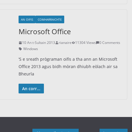
AN OIFIS
COMHARRAICHTE
Microsoft Office
10 An t-Sultain 2013
rianaire
11304 Views
0 Comments
Windows
’S e sreath prògraman oifis a tha ann an Microsoft
Office 2013 agus bidh mòran dhiubh eòlach air sa
Bheurla
An corr...