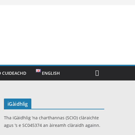
 CUIDEACHD
ENGLISH
iGàidhlig
Tha iGàidhlig ’na charthannas (SCIO) clàraichte
agus ’s e SC045374 an àireamh clàraidh againn.