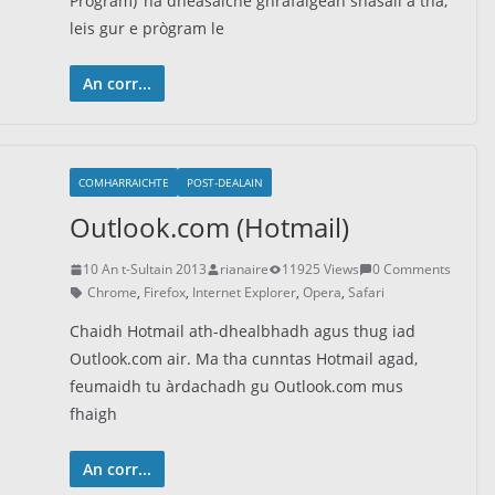
Program) ’na dheasaiche ghrafaigean snasail a tha,
leis gur e prògram le
An corr...
COMHARRAICHTE
POST-DEALAIN
Outlook.com (Hotmail)
10 An t-Sultain 2013
rianaire
11925 Views
0 Comments
Chrome
,
Firefox
,
Internet Explorer
,
Opera
,
Safari
Chaidh Hotmail ath-dhealbhadh agus thug iad
Outlook.com air. Ma tha cunntas Hotmail agad,
feumaidh tu àrdachadh gu Outlook.com mus
fhaigh
An corr...