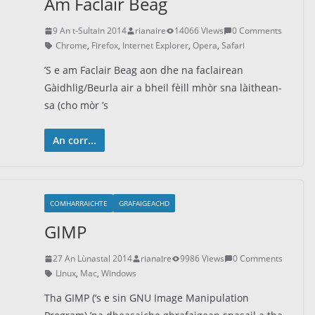
Am Faclair Beag
9 An t-Sultain 2014
rianaire
14066 Views
0 Comments
Chrome
,
Firefox
,
Internet Explorer
,
Opera
,
Safari
’S e am Faclair Beag aon dhe na faclairean
Gàidhlig/Beurla air a bheil fèill mhòr sna làithean-
sa (cho mòr ’s
An corr...
COMHARRAICHTE
GRAFAIGEACHD
GIMP
27 An Lùnastal 2014
rianaire
9986 Views
0 Comments
Linux
,
Mac
,
Windows
Tha GIMP (’s e sin GNU Image Manipulation