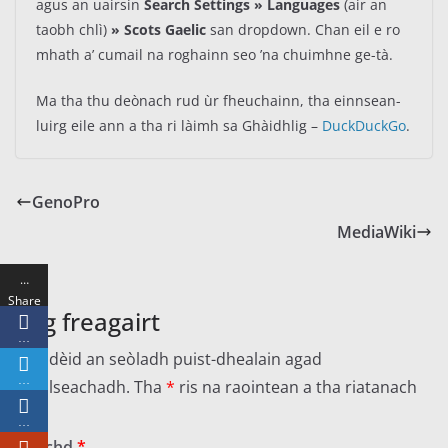
agus an uairsin
Search Settings » Languages
(air an
taobh chlì)
» Scots Gaelic
san dropdown. Chan eil e ro
mhath a’ cumail na roghainn seo ’na chuimhne ge-tà.
Ma tha thu deònach rud ùr fheuchainn, tha einnsean-
luirg eile ann a tha ri làimh sa Ghàidhlig –
DuckDuckGo
.
GenoPro
MediaWiki
…
Share
Fàg freagairt
s
…
Cha dèid an seòladh puist-dhealain agad
…
fhoillseachadh.
Tha
*
ris na raointean a tha riatanach
…
Beachd
*