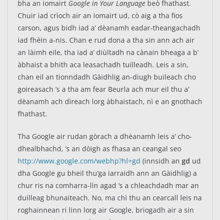
bha an iomairt
Google in Your Language
beò fhathast.
Chuir iad crìoch air an iomairt ud, cò aig a tha fios
carson, agus bidh iad a’ dèanamh eadar-theangachadh
iad fhèin a-nis. Chan e rud dona a tha sin ann ach air
an làimh eile, tha iad a’ diùltadh na cànain bheaga a b’
àbhaist a bhith aca leasachadh tuilleadh. Leis a sin,
chan eil an tionndadh Gàidhlig an-diugh buileach cho
goireasach ’s a tha am fear Beurla ach mur eil thu a’
dèanamh ach dìreach lorg àbhaistach, nì e an gnothach
fhathast.
Tha Google air rudan gòrach a dhèanamh leis a’ cho-
dhealbhachd, ’s an dòigh as fhasa an ceangal seo
http://www.google.com/webhp?hl=gd
(innsidh an
gd
ud
dha Google gu bheil thu’ga iarraidh ann an Gàidhlig) a
chur ris na comharra-lìn agad ’s a chleachdadh mar an
duilleag bhunaiteach. No, ma chì thu an cearcall leis na
roghainnean ri linn lorg air Google, briogadh air a sin