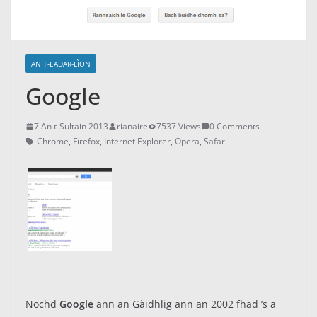
AN T-EADAR-LÌON
Google
7 An t-Sultain 2013
rianaire
7537 Views
0 Comments
Chrome
,
Firefox
,
Internet Explorer
,
Opera
,
Safari
Nochd
Google
ann an Gàidhlig ann an 2002 fhad ’s a